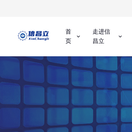
首
走进信
页
昌立